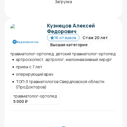
Загрузка
Кузнецов Алексей
Федорович
16 отзывов
Стаж 20 лет
Видеовизитка
Высшая категория
травматолог-ортопед, детский травматолог-ортопед
артроскопист, артролог, малоинвазивный хирург
прием с 7 лет
оперирующий врач
ТОП-3 травматологов Свердловской области
(ПроДокторов)
травматолог-ортопед
5 000
₽