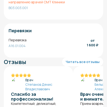
направлению врачей СМТ Клиники
B03.003.001
Перевязки
Перевязка
от
1 600
₽
A16.01.004
Отзывы
Читать все отзывы
Врач
Врач
Степанов Денис
Белых 
Владиславович
Алексе
Спасибо за
Врач очень
профессионализм!
и внимател
Компетентный, деликатный,
Прием вовремя.