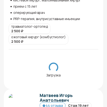
кистевой хирург, малоинвазивный хирург
прием с 15 лет
оперирующий врач
PRP-терапия, внутрисуставные инъекции
травматолог-ортопед
2 500
₽
ожоговый хирург (комбустиолог)
2 500
₽
Загрузка
Матвеев Игорь
Анатольевич
44 отзыва
Стаж 19 лет