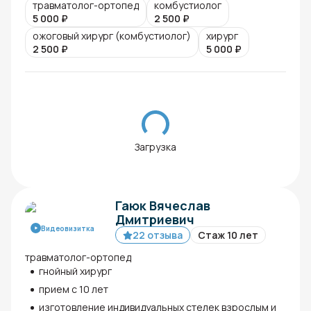
травматолог-ортопед
комбустиолог
5 000
₽
2 500
₽
ожоговый хирург (комбустиолог)
хирург
2 500
₽
5 000
₽
Загрузка
Гаюк Вячеслав
Дмитриевич
Видеовизитка
22 отзыва
Стаж 10 лет
травматолог-ортопед
гнойный хирург
прием с 10 лет
изготовление индивидуальных стелек взрослым и