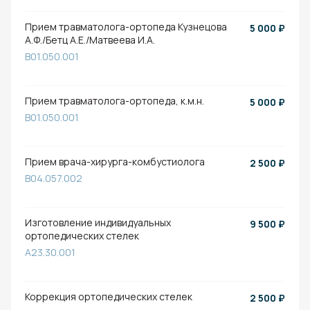
Прием травматолога-ортопеда Кузнецова
5 000
₽
А.Ф./Бетц А.Е./Матвеева И.А.
B01.050.001
Прием травматолога-ортопеда, к.м.н.
5 000
₽
B01.050.001
Прием врача-хирурга-комбустиолога
2 500
₽
B04.057.002
Изготовление индивидуальных
9 500
₽
ортопедических стелек
A23.30.001
Коррекция ортопедических стелек
2 500
₽