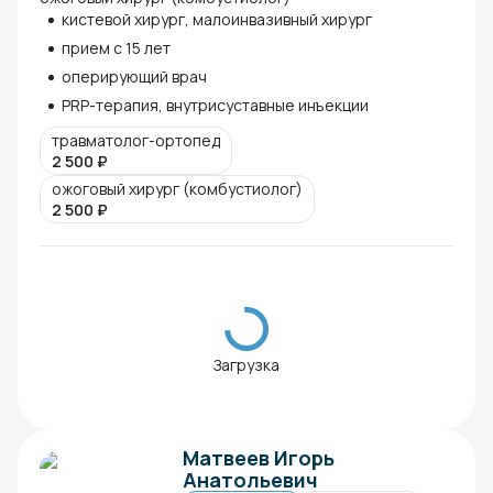
кистевой хирург, малоинвазивный хирург
прием с 15 лет
оперирующий врач
PRP-терапия, внутрисуставные инъекции
травматолог-ортопед
2 500
₽
ожоговый хирург (комбустиолог)
2 500
₽
Загрузка
Матвеев Игорь
Анатольевич