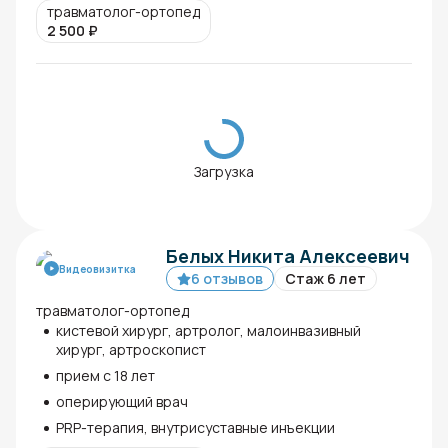
травматолог-ортопед
2 500
₽
Загрузка
Белых Никита Алексеевич
Видеовизитка
6 отзывов
Стаж 6 лет
травматолог-ортопед
кистевой хирург, артролог, малоинвазивный
хирург, артроскопист
прием с 18 лет
оперирующий врач
PRP-терапия, внутрисуставные инъекции