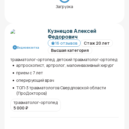
Загрузка
Кузнецов Алексей
Федорович
16 отзывов
Стаж 20 лет
Видеовизитка
Высшая категория
травматолог-ортопед, детский травматолог-ортопед
артроскопист, артролог, малоинвазивный хирург
прием с 7 лет
оперирующий врач
ТОП-3 травматологов Свердловской области
(ПроДокторов)
травматолог-ортопед
5 000
₽