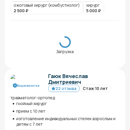
ожоговый хирург (комбустиолог)
хирург
2 500
₽
5 000
₽
Загрузка
Гаюк Вячеслав
Дмитриевич
Видеовизитка
22 отзыва
Стаж 10 лет
травматолог-ортопед
гнойный хирург
прием с 10 лет
изготовление индивидуальных стелек взрослым и
детям с 7 лет