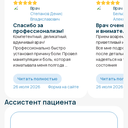
Врач
Врач
Степанов Денис
Белых 
Владиславович
Алексе
Спасибо за
Врач очень
профессионализм!
и внимател
Компетентный, деликатный,
Прием вовремя.
вдумчивый врач!
приветливый и 
Профессионально быстро
Все мне подроб
установил причину боли. Провел
после детальног
манипуляции и боль, которая
надеяться на у
изматывала меня полгода ...
состояния
Читать полностью
Читать полн
26 июля 2026
Форма на сайте
26 июля 2026
Ассистент пациента