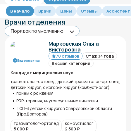
В начало
Врачи
Цены
Отзывы
Ассистент
Врачи отделения
Марковская Ольга
Викторовна
70 отзывов
Стаж 34 года
Видеовизитка
Высшая категория
Кандидат медицинских наук
травматолог-ортопед, детский травматолог-ортопед,
детский хирург, ожоговый хирург (комбустиолог)
прием с рождения
PRP-терапия, внутрисуставные инъекции
ТОП-3 детских хирургов Свердловской области
(ПроДокторов)
травматолог-ортопед
комбустиолог
5 000
₽
2 500
₽