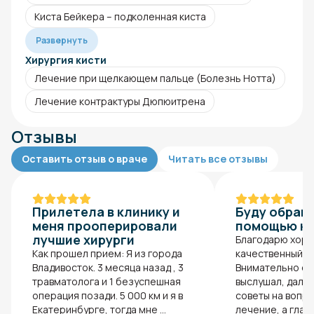
Киста Бейкера – подколенная киста
Развернуть
Хирургия кисти
Лечение при щелкающем пальце (Болезнь Нотта)
Лечение контрактуры Дюпюитрена
Отзывы
Оставить отзыв о враче
Читать все отзывы
Прилетела в клинику и
Буду обращ
меня прооперировали
помощью к 
лучшие хирурги
Благодарю хоро
Как прошел прием: Я из города
качественный п
Владивосток. 3 месяца назад , 3
Внимательно от
травматолога и 1 безуспешная
выслушал, дал 
операция позади. 5 000 км и я в
советы на вопро
Екатеринбурге, тогда мне ...
лечение, а главн