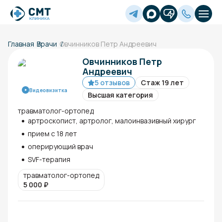
Главная
Врачи
Овчинников Петр Андреевич
Овчинников Петр
Андреевич
5 отзывов
Стаж 19 лет
Видеовизитка
Высшая категория
травматолог-ортопед
артроскопист, артролог, малоинвазивный хирург
прием с 18 лет
оперирующий врач
SVF-терапия
травматолог-ортопед
5 000
₽