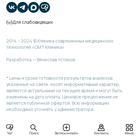
Для слабовидящих
2014 – 2024 © Клиника современных медицинских
технологий «СМТ Клиника»
Разработка — Вячеслав Устинов
* Цены и сроки готовности результатов анализов,
указанные на сайте, носят информативный характер,
являются актуальными на текущее время и могут быть
изменены на дату оплаты. Ценовое предложение не
является публичной офертой. Всю информацию
необходимо уточнять у администратора.
** Мы используем куки для наилучшего представления
Поиск
Чат
Запись онлайн
Контакты
Меню
нашего сайта. Если Вы продолжите использовать сайт, мы