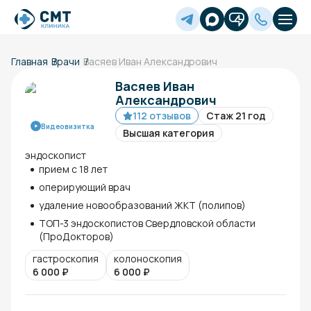
Главная
Врачи
Васяев Иван Александрович
Васяев Иван
Александрович
112 отзывов
Стаж 21 год
Видеовизитка
Высшая категория
эндоскопист
прием с 18 лет
оперирующий врач
удаление новообразований ЖКТ (полипов)
ТОП-3 эндоскопистов Свердловской области
(ПроДокторов)
гастроскопия
колоноскопия
6 000
₽
6 000
₽