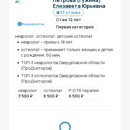
Петрова (Гужина)
Елизавета Юрьевна
33 отзыва
Стаж 12 лет
Видеовизитка
Первая категория
невролог, остеопат, детский остеопат
невролог – прием с 18 лет
остеопат – принимает только женщин и детей
с рождения, 60 мин.
ТОП-3 неврологов Свердловской области
(ПроДокторов)
ТОП-3 остеопатов Свердловской области
(ПроДокторов)
невролог
остеопат
P-DTR терапия
3 500
₽
6 500
₽
6 500
₽