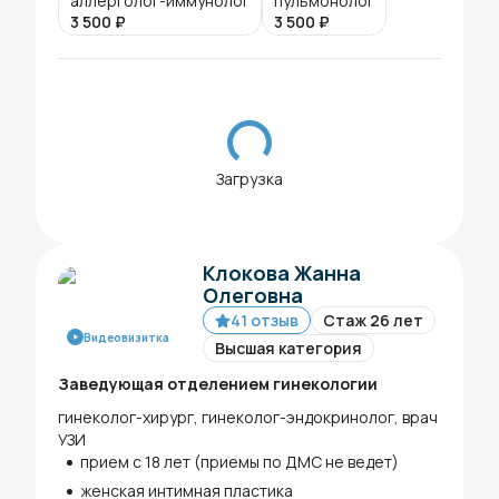
аллерголог-иммунолог
пульмонолог
3 500
₽
3 500
₽
Загрузка
Клокова Жанна
Олеговна
41 отзыв
Стаж 26 лет
Видеовизитка
Высшая категория
Заведующая отделением гинекологии
гинеколог-хирург, гинеколог-эндокринолог, врач
УЗИ
прием с 18 лет (приемы по ДМС не ведет)
женская интимная пластика