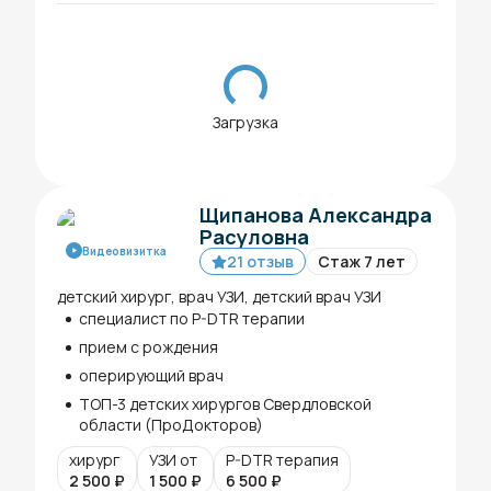
Загрузка
Щипанова Александра
Расуловна
Видеовизитка
21 отзыв
Стаж 7 лет
детский хирург, врач УЗИ, детский врач УЗИ
специалист по P-DTR терапии
прием с рождения
оперирующий врач
ТОП-3 детских хирургов Свердловской
области (ПроДокторов)
хирург
УЗИ от
P-DTR терапия
2 500
₽
1 500
₽
6 500
₽