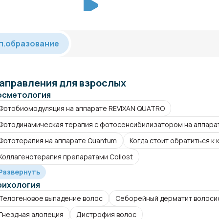
п.образование
аправления для взрослых
осметология
Фотобиомодуляция на аппарате REVIXAN QUATRO
Фотодинамическая терапия с фотосенсибилизатором на аппара
Фототерапия на аппарате Quantum
Когда стоит обратиться к
Коллагенотерапия препаратами Collost
Развернуть
рихология
Телогеновое выпадение волос
Себорейный дерматит волосис
Гнездная алопеция
Дистрофия волос