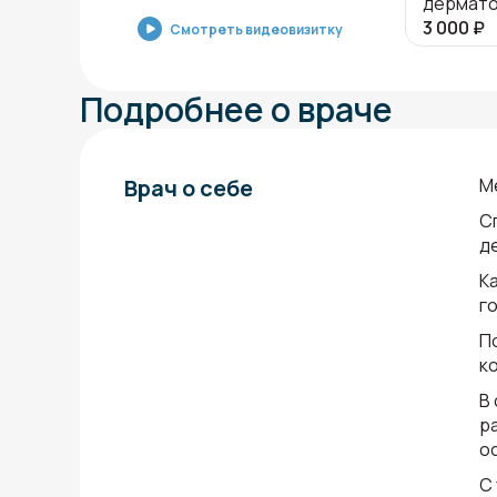
дермато
3 000
₽
Смотреть видеовизитку
Подробнее о враче
Врач о себе
М
С
д
К
г
П
к
В
р
о
С