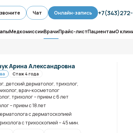
+7(343)272
звоните
Чат
Онлайн-запись
апы
Медкомиссии
Врачи
Прайс-лист
Пациентам
О клин
ук Арина Александровна
ва
Стаж 4 года
г, детский дерматолог, трихолог,
рихолог, врач-косметолог
лог, трихолог – прием с 6 лет
лог – прием с 18 лет
ерматолога с дерматоскопией
рихолога с трихоскопией – 45 мин.