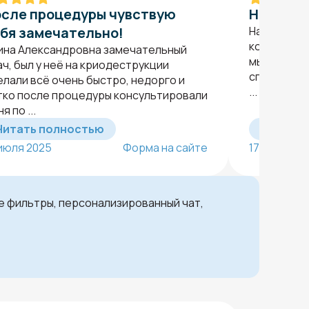
сле процедуры чувствую
Нашла п
бя замечательно!
На прием я
которой 6 
ина Александровна замечательный
мы обратил
ач, был у неё на криодеструкции
специалист
елали всё очень быстро, недорго и
...
тко после процедуры консультировали
я по ...
Читать полностью
Читать 
 июля 2025
Форма на сайте
17 июня 20
ые фильтры, персонализированный чат,