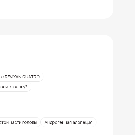
те REVIXAN QUATRO
 косметологу?
той части головы
Андрогенная алопеция