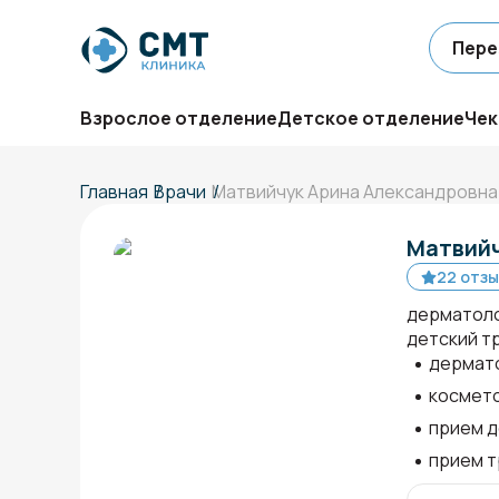
Пере
Взрослое отделение
Детское отделение
Чек
Главная
Врачи
Матвийчук Арина Александровна
Матвийч
22 отзы
дерматоло
детский т
дермато
космето
прием д
прием т