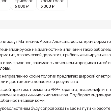
лог
трихолог
косметолог
5 000
₽
3 000
₽
еня зовут Матвийчук Арина Александровна, врач дерматол
пециализируюсь на диагностике и лечении таких заболева
ерматит, атопический дерматит, грибковые и вирусные за
ак врач трихолог, занимаюсь лечением и профилактикой 
оловы.
о направлению косметологии предлагаю широкий спектр 
ожи и достижения желаемого результата.
 своей практике применяю PRP-терапию, плазмолифтинг,
азличные виды химических пилингов. Подбираю индивидуа
собенности вашей кожи.
 удовольствием буду сопровождать вас на пути к красоте