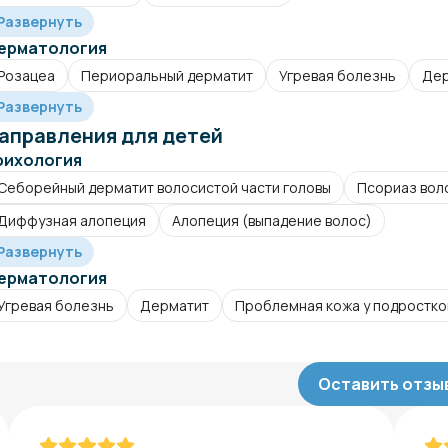
Развернуть
ерматология
Розацеа
Периоральный дерматит
Угревая болезнь
Дер
Развернуть
аправления для детей
рихология
Себорейный дерматит волосистой части головы
Псориаз вол
Диффузная алопеция
Алопеция (выпадение волос)
Развернуть
ерматология
Угревая болезнь
Дерматит
Проблемная кожа у подростко
Оставить отзыв