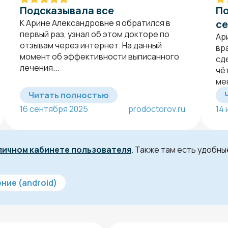
Подсказывала все
По
К Арине Александровне я обратился в
се
первый раз, узнал об этом докторе по
Ар
отзывам через интернет. На данный
вр
момент об эффективности выписанного
сд
лечения...
чё
мен
Читать полностью
16 сентября 2025
prodoctorov.ru
14
личном кабинете пользователя
. Также там есть удобн
ние (android)