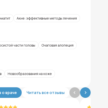
матит
Акне: эффективные методы лечения
осистой части головы
Очаговая алопеция
в
Новообразования на коже
 о враче
Читать все отзывы