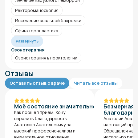
Лечение наружного геморроя
Ректороманоскопия
Иссечение анальной бахромки
Сфинктеропластика
Развернуть
Озонотерапия
Озонотерапия в проктологии
Отзывы
Оставить отзыв о враче
Читать все отзывы
Моё состояние значительно улучшилось
Безмерная
благодарно
Как прошел прием: Хочу
выразить благодарность
Анатолий Анато
Анатолию Анатольевичу за
настоящий проф
высокий профессионализм и
Обращался на п
внимательное отношение.
несколько раз 