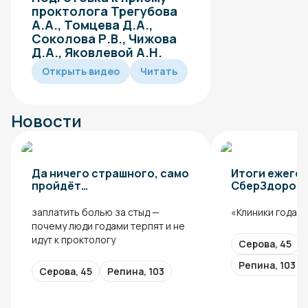
проктолога Трегубова
А.А., Томцева Д.А.,
Соколова Р.В., Чижова
Д.А., Яковлевой А.Н.
Открыть видео
Читать
Новости
Да ничего страшного, само
Итоги ежего
пройдёт…
СберЗдоровь
заплатить болью за стыд —
«Клиники года» 
почему люди годами терпят и не
идут к проктологу
Серова, 45
Репина, 103
Серова, 45
Репина, 103