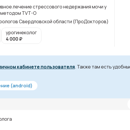
вное лечение стрессового недержания мочи у
 методом TVT-O
рологов Свердловской области (ПроДокторов)
урогинеколог
4 000
₽
личном кабинете пользователя
. Также там есть удобн
ние (android)
олога
1