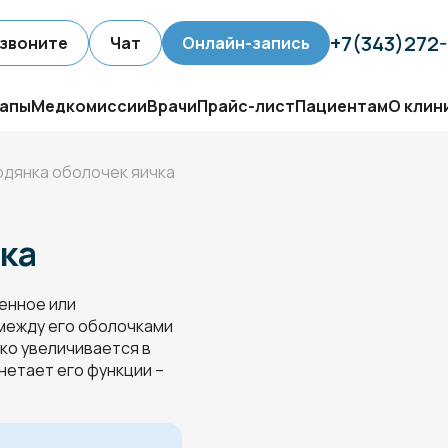
+7(343)272
звоните
Чат
Онлайн-запись
апы
Медкомиссии
Врачи
Прайс-лист
Пациентам
О клин
одянка оболочек яичка
ка
енное или
между его оболочками
ко увеличивается в
нетает его функции –