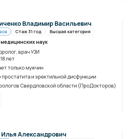
ченко Владимир Васильевич
вов
Стаж 31 год
Высшая категория
 медицинских наук
дролог, врач УЗИ
18 лет
ет только мужчин
 простатита и эректильной дисфункции
рологов Свердловской области (ПроДокторов)
 Илья Александрович