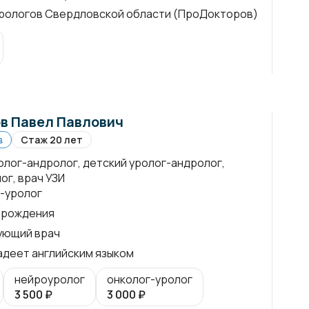
рологов Свердловской области (ПроДокторов)
в Павел Павлович
в
Стаж 20 лет
ролог-андролог, детский уролог-андролог,
ог, врач УЗИ
-уролог
 рождения
ующий врач
адеет английским языком
нейроуролог
онколог-уролог
3 500
₽
3 000
₽