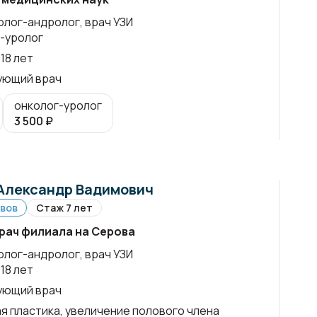
олог-андролог, врач УЗИ
-уролог
18 лет
ующий врач
онколог-уролог
3 500
₽
Александр Вадимович
ывов
Стаж 7 лет
рач филиала на Серова
олог-андролог, врач УЗИ
18 лет
ующий врач
я пластика, увеличение полового члена