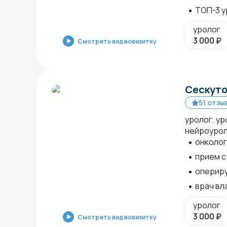
ТОП-3 у
уролог
3 000
₽
Смотреть видеовизитку
Сескуто
51 отзы
уролог, у
нейроурол
онколог
прием с
оперир
врач вл
уролог
3 000
₽
Смотреть видеовизитку