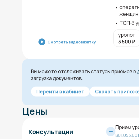
операти
женщин
ТОП-3 у
уролог
3 500
₽
Смотреть видеовизитку
Вы можете отслеживать статусы приёмов в
загрузка документов.
Перейти в кабинет
Скачать приложе
Цены
Прием ур
Консультации
B01.053.00