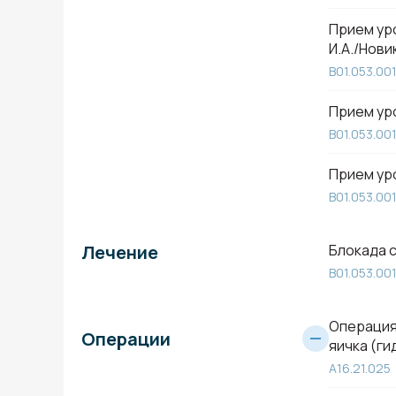
Прием уро
И.А./Нови
B01.053.00
Прием уро
B01.053.00
Прием уро
B01.053.00
Лечение
Блокада 
B01.053.00
Операция
Операции
яичка (г
A16.21.025