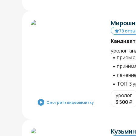
Мирошни
78 отзы
Кандидат
уролог-ан
прием с 
принима
лечение
ТОП-3 у
уролог
3 500
₽
Смотреть видеовизитку
Кузьмин