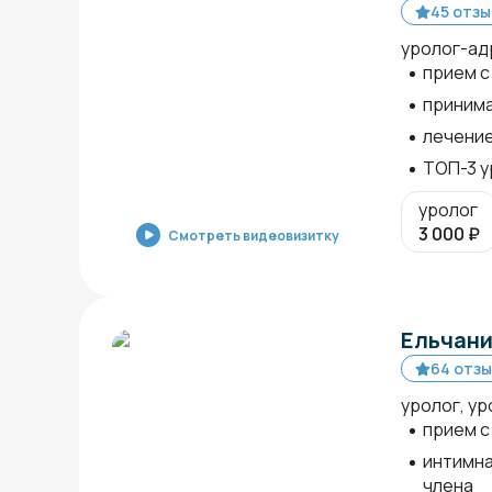
45 отзы
уролог-ад
прием с 
принима
лечение
ТОП-3 у
уролог
3 000
₽
Смотреть видеовизитку
Ельчани
64 отзы
уролог, ур
прием с
интимна
члена