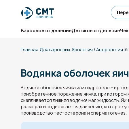
Пере
Взрослое отделение
Детское отделение
Чек
Главная
Для взрослых
Урология / Андрология
В
Водянка оболочек яич
Водянка оболочек яичка или гидроцеле – врожд
приобретенное поражение яичка, при котором 
скапливается лишняя водяночная жидкость. Яич
размерах и подвергается давлению, которое уг
производство тестостерона и сперматогенез.