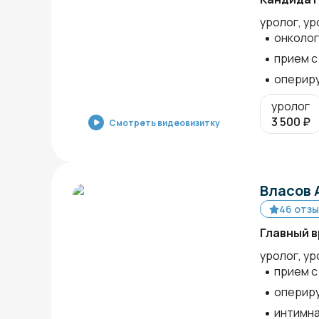
уролог, ур
онколог
прием с 
оперир
уролог
3 500
₽
Смотреть видеовизитку
Власов 
46 отз
Главный в
уролог, ур
прием с 
оперир
интимна