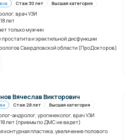
вов
Стаж 30 лет
Высшая категория
ролог, врач УЗИ
18 лет
ет только мужчин
 простатита и эректильной дисфункции
рологов Свердловской области (ПроДокторов)
нов Вячеслав Викторович
ва
Стаж 28 лет
Высшая категория
олог-андролог, урогинеколог, врач УЗИ
 18 лет (приемы по ДМС не ведет)
я контурная пластика, увеличение полового