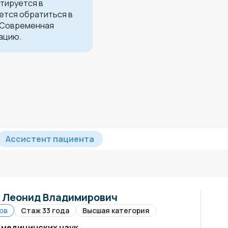
стируется в
ется обратиться в
! Современная
ацию.
Ассистент пациента
 Леонид Владимирович
ов
Стаж 33 года
Высшая категория
 медицинских наук