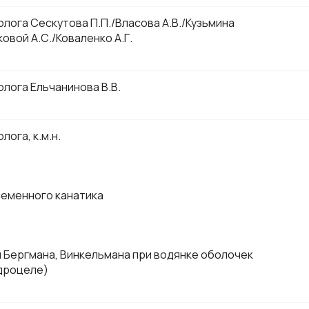
лога Сескутова П.П./Власова А.В./Кузьмина
ковой А.С./Коваленко А.Г.
1
лога Ельчанинова В.В.
1
лога, к.м.н.
1
семенного канатика
1
 Бергмана, Винкельмана при водянке оболочек
идроцеле)