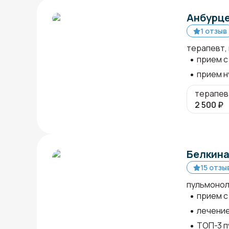
Анбурце
1 отзыв
терапевт,
прием с 
прием н
терапев
2 500
₽
Белкина
15 отзы
пульмонол
прием с 
лечение
ТОП-3 п