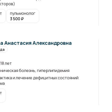
кторов)
т
пульмонолог
3 500
₽
а Анастасия Александровна
ода
18 лет
ническая болезнь, гиперлипидемия
ктика и лечение дефицитных состояний
зма
т