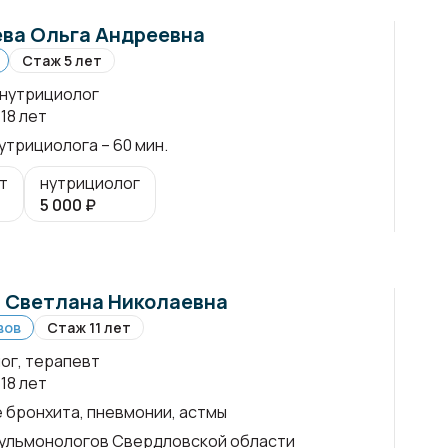
ва Ольга Андреевна
Стаж 5 лет
 нутрициолог
18 лет
утрициолога – 60 мин.
т
нутрициолог
5 000
₽
 Светлана Николаевна
вов
Стаж 11 лет
ог, терапевт
18 лет
 бронхита, пневмонии, астмы
ульмонологов Свердловской области