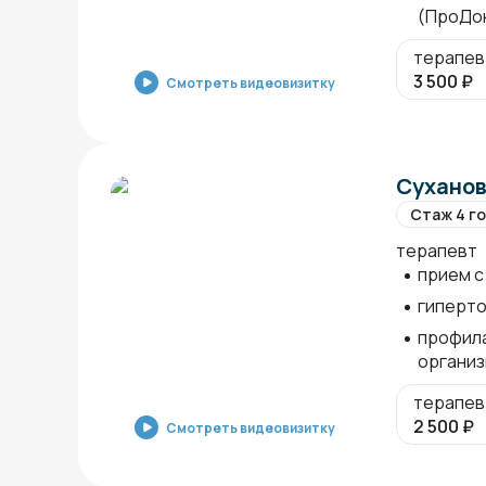
(ПроДо
терапев
3 500
₽
Смотреть видеовизитку
Суханов
Стаж 4 г
терапевт
прием с 
гиперто
профила
органи
терапев
2 500
₽
Смотреть видеовизитку