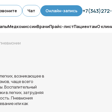
+7(343)272
звоните
Чат
Онлайн-запись
апы
Медкомиссии
Врачи
Прайс-лист
Пациентам
О клин
 пневмонии
легких, возникающее в
змов, чаще всего
ды. Воспалительный
и в легких, затрудняя
ость. Пневмония
евание или как