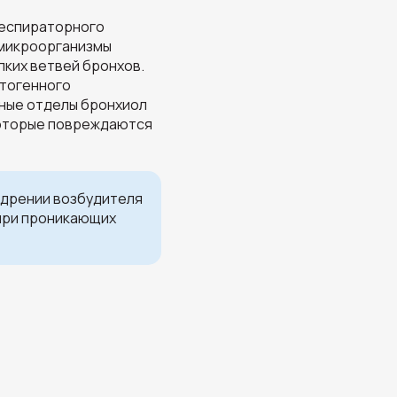
респираторного
 микроорганизмы
лких ветвей бронхов.
атогенного
ьные отделы бронхиол
которые повреждаются
едрении возбудителя
 при проникающих