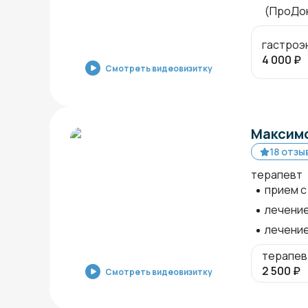
(ПроДо
гастроэ
4 000
₽
Смотреть видеовизитку
Максимо
18 отзы
терапевт
прием с 
лечени
лечение
терапев
2 500
₽
Смотреть видеовизитку