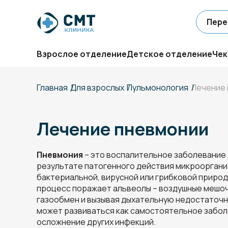
Пере
Взрослое отделение
Детское отделение
Чек
Главная
Для взрослых
Пульмонология
Лечение
Лечение пневмонии
Пневмония
– это воспалительное заболевание 
результате патогенного действия микрооргани
бактериальной, вирусной или грибковой приро
процесс поражает альвеолы – воздушные мешочк
газообмен и вызывая дыхательную недостаточн
может развиваться как самостоятельное забол
осложнение других инфекций.