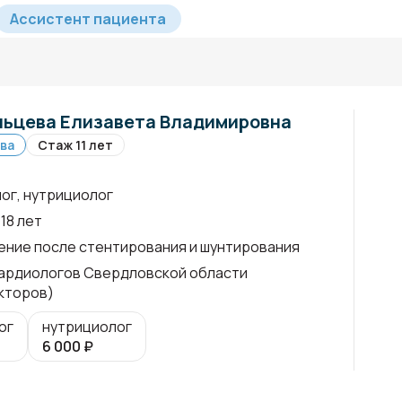
Ассистент пациента
ьцева Елизавета Владимировна
ва
Стаж 11 лет
ог, нутрициолог
18 лет
ние после стентирования и шунтирования
ардиологов Свердловской области
кторов)
ог
нутрициолог
6 000
₽