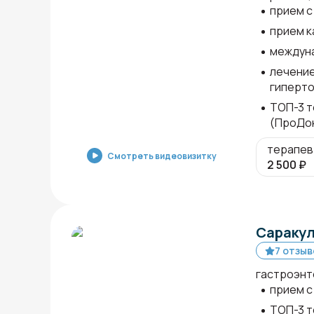
прием с 
прием к
междун
лечение
гиперто
ТОП-3 т
(ПроДо
терапев
Смотреть видеовизитку
2 500
₽
Саракул
7 отзыв
гастроэнт
прием с 
ТОП-3 т