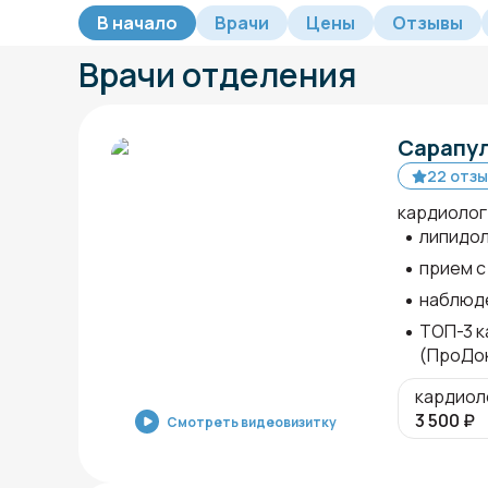
В начало
Врачи
Цены
Отзывы
Врачи отделения
Сарапул
22 отзы
кардиолог
липидол
прием с 
наблюде
ТОП-3 к
(ПроДо
кардиол
3 500
₽
Смотреть видеовизитку