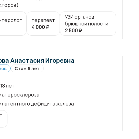
кторов)
УЗИ органов
нтеролог
терапевт
брюшной полости
4 000
₽
2 500
₽
ва Анастасия Игоревна
вов
Стаж 6 лет
18 лет
е атеросклероза
 латентного дефицита железа
т