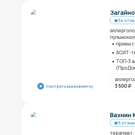
Загайно
54 отзы
аллерголо
пульмонол
прием с
АСИТ-те
ТОП-3 а
(ПроДо
аллерго
3 500
₽
Смотреть видеовизитку
Вахнин 
5 отзыв
терапевт,