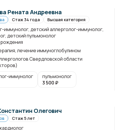
ва Рената Андреевна
ва
Стаж 34 года
Высшая категория
г-иммунолог, детский аллерголог-иммунолог,
ог, детский пульмонолог
 рождения
рапия, лечение иммуноглобулином
ллергологов Свердловской области
кторов)
лог-иммунолог
пульмонолог
3 500
₽
Константин Олегович
ов
Стаж 5 лет
 кардиолог