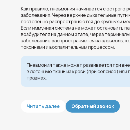
Как правило, пневмония начинается с острого 
заболевания. Через верхние дыхательные пути
постепенно распространяются до крупных и ме
Если иммунная система не может остановить п
возбудителя на данном этапе, через терминал
заболевание распространяется на альвеолы, 
токсинами и воспалительным процессом.
Пневмония также может развивается при вн
в легочную ткань из крови (при сепсисе) или
травмах.
Читать далее
Обратный звонок