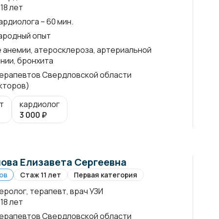
18 лет
ардиолога – 60 мин.
ародный опыт
 анемии, атеросклероза, артериальной
нии, бронхита
ерапевтов Свердловской области
кторов)
т
кардиолог
3 000
₽
ова Елизавета Сергеевна
ов
Стаж 11 лет
Первая категория
еролог, терапевт, врач УЗИ
18 лет
ерапевтов Свердловской области