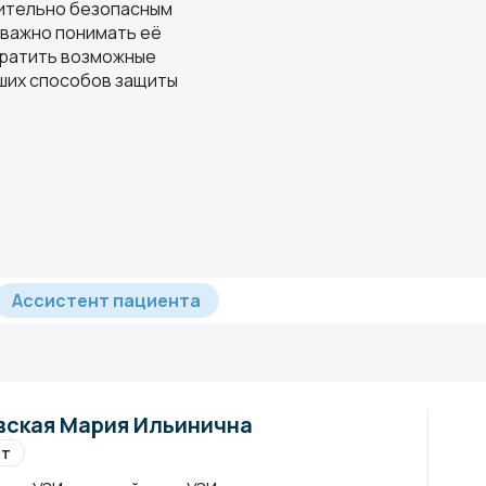
нительно безопасным
 важно понимать её
вратить возможные
чших способов защиты
Ассистент пациента
ская Мария Ильинична
ет