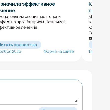
значила эффективное
Консуль
ечение
продукт
мечательный специалист, очень
Меня напра
мфортно прошёл прием. Назначила
эндокринол
фективное лечение.
Консультац
Татьяна А
диагностик
Читать полностью
Читать 
ноября 2025
Форма на сайте
14 октября