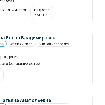
кторов)
лог-иммунолог
педиатр
3 500
₽
а Елена Владимировна
ов
Стаж 42 года
Высшая категория
 рождения
асто болеющих детей
Татьяна Анатольевна