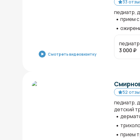
33 отзы
педиатр, 
прием с
ожирени
педиатр
3 000
₽
Смотреть видеовизитку
Смирнов
52 отзы
педиатр, 
детский т
дермато
трихоло
прием т