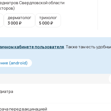
едиатров Свердловской области
кторов)
дерматолог
трихолог
3 000
₽
5 000
₽
личном кабинете пользователя
. Также там есть удобн
ние (android)
диатра
рача перед вакцинацией