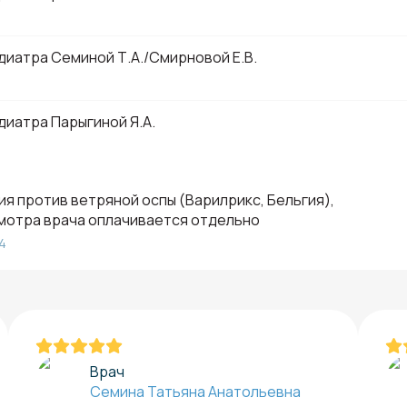
1
диатра Семиной Т.А./Смирновой Е.В.
диатра Парыгиной Я.А.
я против ветряной оспы (Варилрикс, Бельгия),
смотра врача оплачивается отдельно
4
Врач
Семина Татьяна Анатольевна