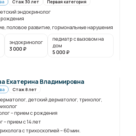
ва
Стаж 30 лет
Первая категория
детский эндокринолог
 рождения
е, половое развитие, гормональные нарушения
педиатр с вызовом на
эндокринолог
дом
3 000
₽
5 000
₽
а Екатерина Владимировна
ва
Стаж 8 лет
дерматолог, детский дерматолог, трихолог,
рихолог
лог – прием с рождения
г – прием с 14 лет
рихолога с трихоскопией – 60 мин.