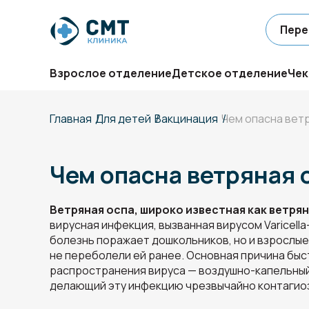
Пере
Взрослое отделение
Детское отделение
Чек
Главная
Для детей
Вакцинация
Чем опасна вет
Чем опасна ветряная 
Ветряная оспа, широко известная как ветря
вирусная инфекция, вызванная вирусом Varicella
болезнь поражает дошкольников, но и взрослые
не переболели ей ранее. Основная причина бы
распространения вируса — воздушно-капельный
делающий эту инфекцию чрезвычайно контагио