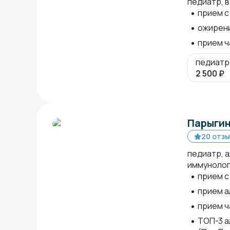
педиатр, в
прием с
ожирени
прием ч
педиатр
2 500
₽
Парыгин
20 отз
педиатр, 
иммуноло
прием с
прием а
прием ч
ТОП-3 а