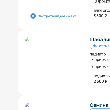
(ПроДо
аллерго
3 500
₽
Смотреть видеовизитку
Шабалин
8 отзыв
педиатр
прием с
прием ч
педиатр
2 500
₽
Семина 