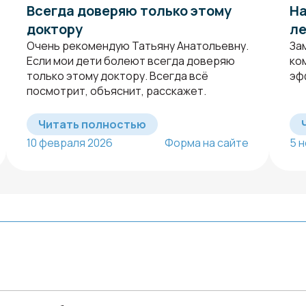
Всегда доверяю только этому
На
доктору
л
Очень рекомендую Татьяну Анатольевну.
За
Если мои дети болеют всегда доверяю
ко
только этому доктору. Всегда всё
эф
посмотрит, объяснит, расскажет.
Читать полностью
10 февраля 2026
Форма на сайте
5 