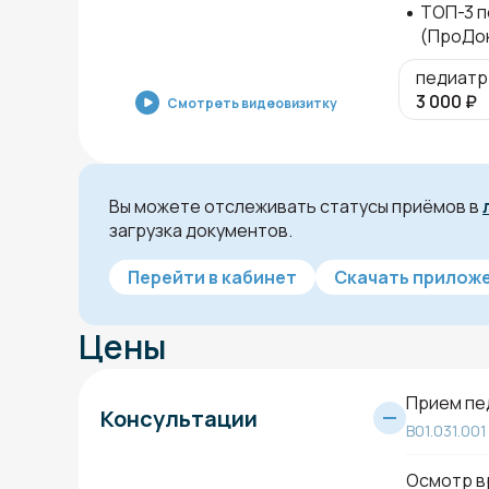
ТОП-3 п
(ПроДо
педиатр
3 000
₽
Смотреть видеовизитку
Вы можете отслеживать статусы приёмов в
загрузка документов.
Перейти в кабинет
Скачать приложе
Цены
Прием пе
Консультации
B01.031.001
Осмотр в