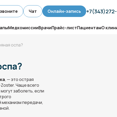
+7(343)272
звоните
Чат
Онлайн-запись
апы
Медкомиссии
Врачи
Прайс-лист
Пациентам
О клин
ряная оспа?
оспа?
нка
, — это острая
-Zoster. Чаще всего
 могут заболеть, если
строго
 механизм передачи,
зной.