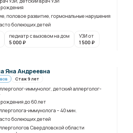
рач УЗИ, детский врач УЗИ
 рождения
е, половое развитие, гормональные нарушения
асто болеющих детей
педиатр с вызовом на дом
УЗИ от
5 000
₽
1 500
₽
а Яна Андреевна
ывов
Стаж 9 лет
аллерголог-иммунолог, детский аллерголог-
г
 рождения до 60 лет
ллерголога-иммунолога – 40 мин.
асто болеющих детей
ллергологов Свердловской области