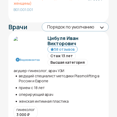
женщины)
B01.001.001
Врачи
Цибуля Иван
Викторович
58 отзывов
Стаж 13 лет
Видеовизитка
Высшая категория
акушер-гинеколог, врач УЗИ
ведущий специалист методики Plasmolifting в
России и Европе
прием с 18 лет
оперирующий врач
женская интимная пластика
гинеколог
3 000
₽