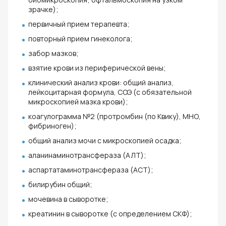
зрачке);
первичный прием терапевта;
повторный прием гинеколога;
забор мазков;
взятие крови из периферической вены;
клинический анализ крови: общий анализ,
лейкоцитарная формула, СОЭ (с обязательной
микроскопией мазка крови);
коагулограмма №2 (протромбин (по Квику), МНО,
фибриноген);
общий анализ мочи с микроскопией осадка;
аланинаминотрансфераза (АЛТ);
аспартатаминотрансфераза (АСТ);
билирубин общий;
мочевина в сыворотке;
креатинин в сыворотке (с определением СКФ);