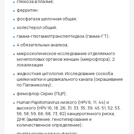
глюкоза в плазме;
ферритин;
фосфатаза щелочная общая;
холестерол общий;
гамма-глютамилтранспептидаза (гамма-ГТ);
4 обязательных анализа;
микроскопическое исследование отделяемого
мочеполовых органов женщин (микрофлора), 2
локализации
жидкостная цитология. Исследование соскоба
шейки матки и цервикального канала (окрашивание
по Папаниколау);
фемофлор Скрин (ПЦР);
Human Papillomavirus низкого (HPV 6, 11, 44) и
высокого (HPV 16, 18, 26, 31, 33, 35, 39, 45, 51, 52, 53,
56, 58, 59, 66, 68, 73, 82) канцерогенного риска,
ДНК (выявление, генотипирование и
количественное определение);
группа крови и резус-фактор;