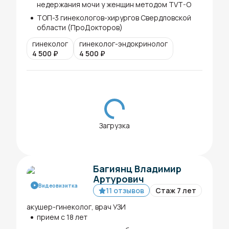
недержания мочи у женщин методом TVT-O
ТОП-3 гинекологов-хирургов Свердловской
области (ПроДокторов)
гинеколог
гинеколог-эндокринолог
4 500
₽
4 500
₽
Загрузка
Багиянц Владимир
Артурович
Видеовизитка
11 отзывов
Стаж 7 лет
акушер-гинеколог, врач УЗИ
прием с 18 лет