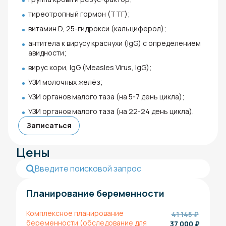
тиреотропный гормон (ТТГ);
витамин D, 25-гидрокси (кальциферол);
антитела к вирусу краснухи (IgG) с определением
авидности;
вирус кори, IgG (Measles Virus, IgG);
УЗИ молочных желёз;
УЗИ органов малого таза (на 5-7 день цикла);
УЗИ органов малого таза (на 22-24 день цикла).
Записаться
Цены
Планирование беременности
Комплексное планирование
41 145 ₽
беременности (обследование для
37 000
₽