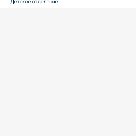
Детское отделение
Чекапы
Медкомиссии
Врачи
Прайс-лист
Пациентам
О клиниках
Вакансии
* Цены и сроки готовности результатов анализов, указанны
сайте, носят информативный характер, являются актуальн