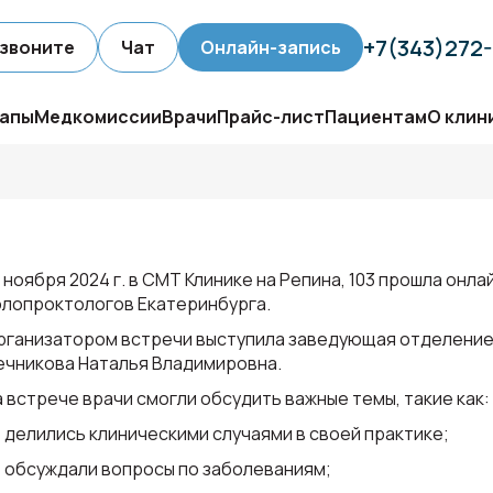
+7(343)272
звоните
Чат
Онлайн-запись
апы
Медкомиссии
Врачи
Прайс-лист
Пациентам
О клин
5 ноября 2024 г. в СМТ Клинике на Репина, 103 прошла онл
олопроктологов Екатеринбурга.
рганизатором встречи выступила заведующая отделение
ечникова Наталья Владимировна.
а встрече врачи смогли обсудить важные темы, такие как:
делились клиническими случаями в своей практике;
обсуждали вопросы по заболеваниям;