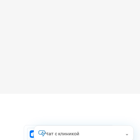
⌃
Чат с клиникой
Скачать приложение