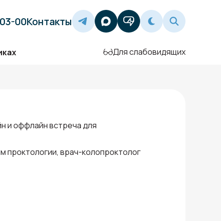
-03-00
Контакты
Для слабовидящих
иках
айн и оффлайн встреча для
м проктологии, врач-колопроктолог