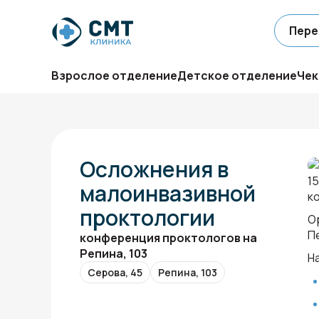
Пере
Взрослое отделение
Детское отделение
Чек
Осложнения в
1
малоинвазивной
к
проктологии
О
П
конференция проктологов на
Репина, 103
Н
Серова, 45
Репина, 103