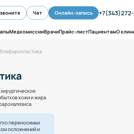
+7(343)272
звоните
Чат
Онлайн-запись
апы
Медкомиссии
Врачи
Прайс-лист
Пациентам
О клин
 блефаропластика
тика
 хирургическое
збытков кожи и жира
ефарохалязиса.
егко переносимых
ком осложнений и