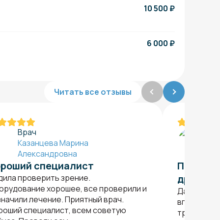
10 500
₽
6 000
₽
Читать все отзывы
Врач
Вр
Казанцева Марина
Каз
Александровна
Ал
роший специалист
Посовет
дила проверить зрение.
другим
орудование хорошее, все проверили и
Данного о
значили лечение. Приятный врач.
впервые. У
роший специалист, всем советую
требовалос