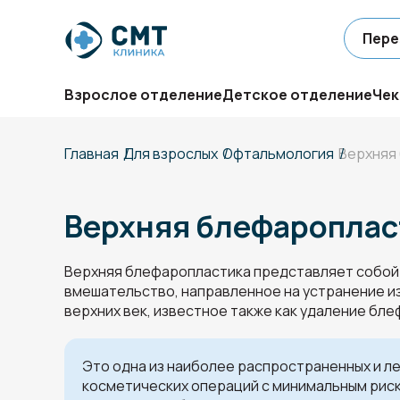
Пере
Взрослое отделение
Детское отделение
Чек
Главная
Для взрослых
Офтальмология
Верхняя
Верхняя блефароплас
Верхняя блефаропластика представляет собой
вмешательство, направленное на устранение и
верхних век, известное также как удаление бл
Это одна из наиболее распространенных и л
косметических операций с минимальным рис