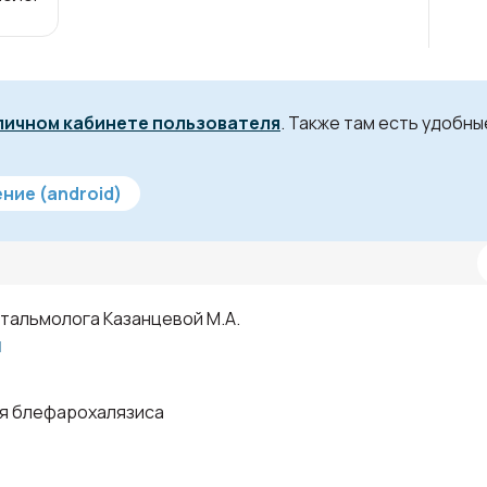
личном кабинете пользователя
. Также там есть удобн
ние (android)
тальмолога Казанцевой М.А.
1
я блефарохалязиса