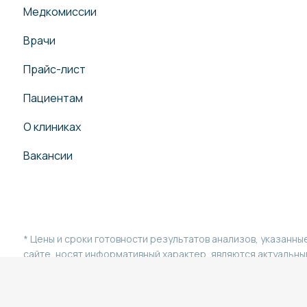
Медкомиссии
Врачи
Прайс-лист
Пациентам
О клиниках
Вакансии
* Цены и сроки готовности результатов анализов, указанны
сайте, носят информативный характер, являются актуальн
на текущее время и могут быть изменены на дату оплаты. Ц
предложение не является публичной офертой. Всю инфор
необходимо уточнять у администратора.