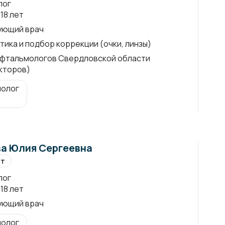
лог
18 лет
ующий врач
тика и подбор коррекции (очки, линзы)
офтальмологов Свердловской области
кторов)
олог
а Юлия Сергеевна
ет
лог
18 лет
ующий врач
олог