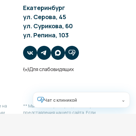
Екатеринбург
ул. Серова, 45
ул. Сурикова, 60
ул. Репина, 103
Для слабовидящих
⌃
Чат с клиникой
е на
** Мы используем куки для наилучшего
ыми
представления нашего сайта. Если
еновое
Вы продолжите использовать сайт, мы
мацию
будем считать что Вас это устраивает.