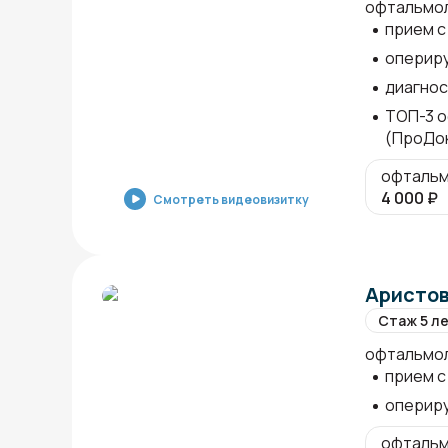
офтальмо
прием с 
оперир
диагнос
ТОП-3 
(ПроДо
офтальм
4 000
₽
Смотреть видеовизитку
Аристов
Стаж 5 л
офтальмо
прием с 
оперир
офтальм