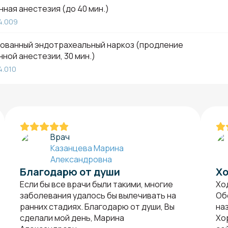
ная анестезия (до 40 мин.)
4.009
ованный эндотрахеальный наркоз (продление
ной анестезии, 30 мин.)
4.010
Врач
Казанцева Марина
Александровна
Благодарю от души
Хо
Если бы все врачи были такими, многие
Хо
заболевания удалось бы вылечивать на
Об
ранних стадиях. Благодарю от души, Вы
на
сделали мой день, Марина
Хо