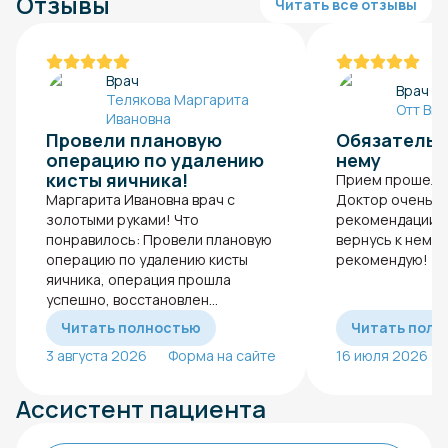
Отзывы
Читать все отзывы
Врач
Врач
Телякова Маргарита
Отт Ви
Ивановна
Провели плановую
Обязательн
операцию по удалению
нему
кисты яичника!
Прием прошел п
Маргарита Ивановна врач с
Доктор очень о
золотыми руками! Что
рекомендации. 
понравилось: Провели плановую
вернусь к нему.
операцию по удалению кисты
рекомендую!
яичника, операция прошла
успешно, восстановлен...
Читать полностью
Читать полн
3 августа 2026
Форма на сайте
16 июля 2026
Ассистент пациента