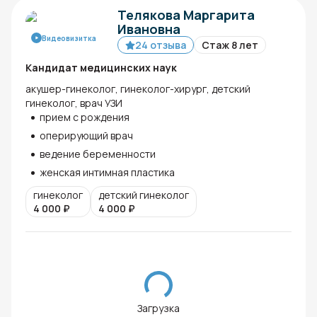
Телякова Маргарита
Ивановна
Видеовизитка
24 отзыва
Стаж 8 лет
Кандидат медицинских наук
акушер-гинеколог, гинеколог-хирург, детский
гинеколог, врач УЗИ
прием с рождения
оперирующий врач
ведение беременности
женская интимная пластика
гинеколог
детский гинеколог
4 000
₽
4 000
₽
Загрузка