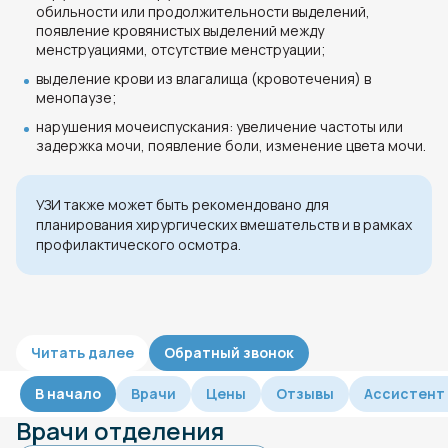
обильности или продолжительности выделений,
появление кровянистых выделений между
менструациями, отсутствие менструации;
выделение крови из влагалища (кровотечения) в
менопаузе;
нарушения мочеиспускания: увеличение частоты или
задержка мочи, появление боли, изменение цвета мочи.
УЗИ также может быть рекомендовано для
планирования хирургических вмешательств и в рамках
профилактического осмотра.
Читать далее
Обратный звонок
В начало
Врачи
Цены
Отзывы
Ассистент
Врачи отделения