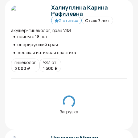
Халиуллина Карина
Рафилевна
2 отзыва
Стаж 7 лет
акушер-гинеколог, врач УЗИ
прием с 18 лет
оперирующий врач
женская интимная пластика
гинеколог
УЗИ от
3 000
₽
1 500
₽
Загрузка
Чемякина Мария