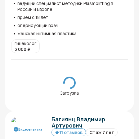
ведущий специалист методики Plasmolifting в
России и Европе
прием с 18 лет
оперирующий врач
женская интимная пластика
гинеколог
3 000
₽
Загрузка
Багиянц Владимир
Артурович
Видеовизитка
11 отзывов
Стаж 7 лет