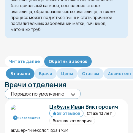
бактериальный вагиноз, воспаление стенок
влагалища, образование язв во влагалище, а также
процесс может подняться выше и стать причиной
воспалительных заболеваний матки, яичников,
маточных труб.
Читать далее
Обратный звонок
В начало
Врачи
Цены
Отзывы
Ассистент
Врачи отделения
Цибуля Иван Викторович
58 отзывов
Стаж 13 лет
Видеовизитка
Высшая категория
акушер-гинеколог, врач УЗИ