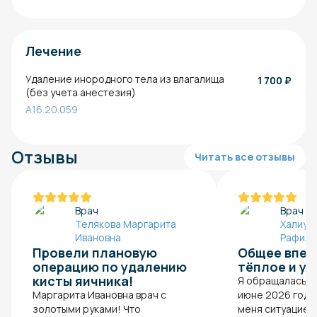
Лечение
Удаление инородного тела из влагалища
1 700
₽
(без учета анестезия)
A16.20.059
Отзывы
Читать все отзывы
Врач
Врач
Телякова Маргарита
Халиул
Ивановна
Рафиле
Провели плановую
Общее впеч
операцию по удалению
тёплое и у
кисты яичника!
Я обращалась к 
Маргарита Ивановна врач с
июне 2026 года
золотыми руками! Что
меня ситуацией,