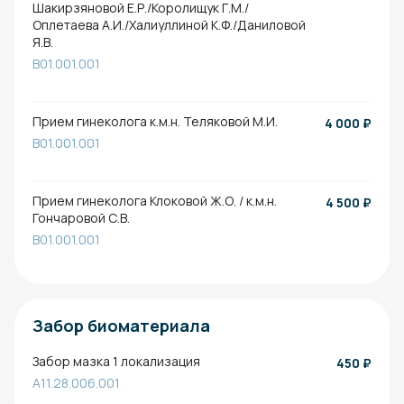
Шакирзяновой Е.Р./Королищук Г.М./
Оплетаева А.И./Халиуллиной К.Ф./Даниловой
Я.В.
B01.001.001
Прием гинеколога к.м.н. Теляковой М.И.
4 000
₽
B01.001.001
Прием гинеколога Клоковой Ж.О. / к.м.н.
4 500
₽
Гончаровой С.В.
B01.001.001
Забор биоматериала
Забор мазка 1 локализация
450
₽
A11.28.006.001