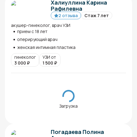
Халиуллина Карина
Рафилевна
2 отзыва
Стаж 7 лет
акушер-гинеколог, врач УЗИ
прием с 18 лет
оперирующий врач
женская интимная пластика
гинеколог
УЗИ от
3 000
₽
1 500
₽
Загрузка
Погадаева Полина