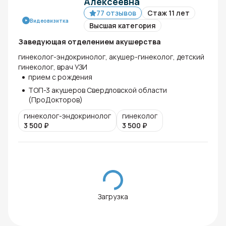
Алексеевна
77 отзывов
Стаж 11 лет
Видеовизитка
Высшая категория
Заведующая отделением акушерства
гинеколог-эндокринолог, акушер-гинеколог, детский
гинеколог, врач УЗИ
прием с рождения
ТОП-3 акушеров Свердловской области
(ПроДокторов)
гинеколог-эндокринолог
гинеколог
3 500
₽
3 500
₽
Загрузка