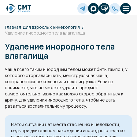
Главная
Для взрослых
Гинекология
Удаление инородного тела влагалища
Удаление инородного тела
влагалища
Чаще всего таким инородным телом может быть тампон, у
которого оторвалась нить, менструальная чаша,
контрацептивное кольцо или секс-игрушка. Если вы
понимаете, что не можете удалить предмет
самостоятельно, важно как можно скорее обратиться к
врачу, для удаления инородного тела, чтобы не дать
развиться воспалительному процессу.
В этой ситуации нет места стеснению и неловкости,
ведь при длительном нахождении инородного тела во
влагалище могут развиться такие осложнения как