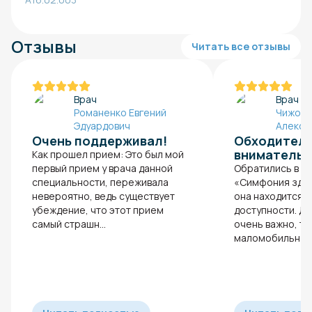
Отзывы
Читать все отзывы
Врач
Врач
Романенко Евгений
Чижов 
Эдуардович
Алекса
Очень поддерживал!
Обходитель
внимательн
Как прошел прием: Это был мой
первый прием у врача данной
Обратились в кл
специальности, переживала
«Симфония здор
невероятно, ведь существует
она находится в
убеждение, что этот прием
доступности. Дл
самый страшн...
очень важно, та
маломобильна. М