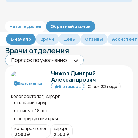
Читать далее
Обратный звонок
В начало
Врачи
Цены
Отзывы
Ассистент
Врачи отделения
Чижов Дмитрий
Александрович
Видеовизитка
5 отзывов
Стаж 22 года
колопроктолог, хирург
гнойный хирург
прием с 18 лет
оперирующий врач
колопроктолог
хирург
2 500
₽
2 500
₽