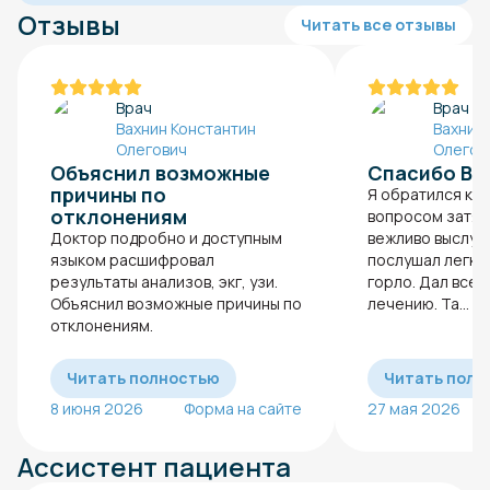
Отзывы
Читать все отзывы
Врач
Врач
Вахнин Константин
Вахнин
Олегович
Олегов
Объяснил возможные
Спасибо Ва
причины по
Я обратился к д
отклонениям
вопросом затяж
Доктор подробно и доступным
вежливо выслуш
языком расшифровал
послушал легки
результаты анализов, экг, узи.
горло. Дал все
Объяснил возможные причины по
лечению. Та...
отклонениям.
Читать полностью
Читать полн
8 июня 2026
Форма на сайте
27 мая 2026
Ассистент пациента