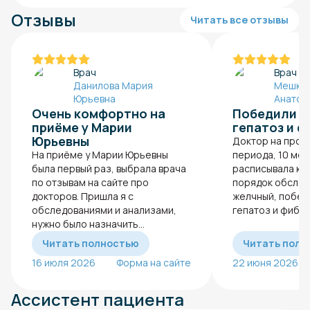
Отзывы
Читать все отзывы
Врач
Врач
Данилова Мария
Мешков
Юрьевна
Анатол
Очень комфортно на
Победили в
приёме у Марии
гепатоз и ф
Юрьевны
Доктор на прот
На приёме у Марии Юрьевны
периода, 10 мес
была первый раз, выбрала врача
расписывала ку
по отзывам на сайте про
порядок обслед
докторов. Пришла я с
желчный, побед
обследованиями и анализами,
гепатоз и фиброз
нужно было назначить...
Читать полностью
Читать полн
16 июля 2026
Форма на сайте
22 июня 2026
Ассистент пациента