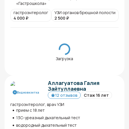
«Гастрошкола»
гастроэнтеролог
УЗИ органов брюшной полости
4 000
₽
2 500
₽
Загрузка
Аллагуатова Галия
Зайтуллаевна
Видеовизитка
12 отзывов
Стаж 16 лет
гастроэнтеролог, врач УЗИ
прием с 18 лет
13С-уреазный дыхательный тест
водородный дыхательный тест