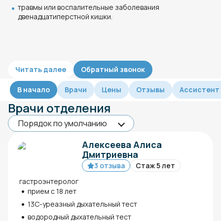
травмы или воспалительные заболевания
двенадцатиперстной кишки.
Читать далее
Обратный звонок
В начало
Врачи
Цены
Отзывы
Ассистент
Врачи отделения
Алексеева Алиса
Дмитриевна
3 отзыва
Стаж 5 лет
гастроэнтеролог
прием с 18 лет
13С-уреазный дыхательный тест
водородный дыхательный тест