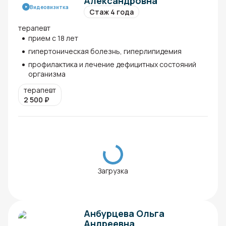
Александровна
Видеовизитка
Стаж 4 года
терапевт
прием с 18 лет
гипертоническая болезнь, гиперлипидемия
профилактика и лечение дефицитных состояний
организма
терапевт
2 500
₽
Загрузка
Анбурцева Ольга
Андреевна