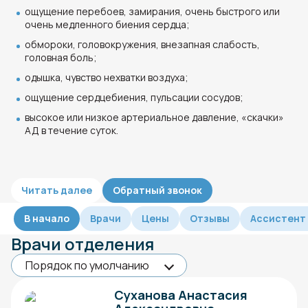
ощущение перебоев, замирания, очень быстрого или
очень медленного биения сердца;
обмороки, головокружения, внезапная слабость,
головная боль;
одышка, чувство нехватки воздуха;
ощущение сердцебиения, пульсации сосудов;
высокое или низкое артериальное давление, «скачки»
АД в течение суток.
Читать далее
Обратный звонок
В начало
Врачи
Цены
Отзывы
Ассистент
Врачи отделения
Суханова Анастасия